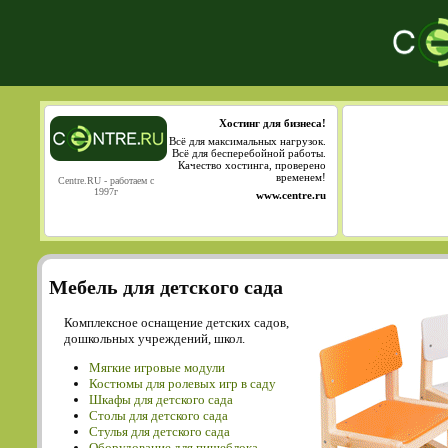
Хостинг для бизнеса!
Всё для максимальных нагрузок.
Всё для бесперебойной работы.
Качество хостинга, проверено
временем!
Centre.RU - работаем с
1997г
www.centre.ru
Мебель для детского сада
Комплексное оснащение детских садов,
дошкольных учреждений, школ.
Мягкие игровые модули
Костюмы для ролевых игр в саду
Шкафы для детского сада
Столы для детского сада
Cтулья для детского сада
Оборудование для пищеблока